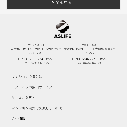
全部見る
〒102-0084
〒530-0001
東京都千代田区二番町11-6
番町YMビ
大阪市北区梅田1-11-4
大阪駅前第4ビ
ル 7F・8F
ル 10F-South
TEL :
03-3261-1234
（代表）
TEL :
06-6346-2222
（代表）
FAX : 03-3261-1235
FAX : 06-6346-3333
マンション投資とは
アスライフの独自サービス
ケーススタディ
マンション投資で失敗しないために
会社情報