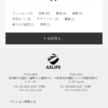
マンション (73)
投資 (69)
節税 (6)
副業 (5)
住宅ローン (5)
サラリーマン (3)
審査 (2)
繰り上げ返済 (2)
家賃 (1)
全部見る
〒102-0084
〒530-0001
東京都千代田区二番町11-6
番町YMビ
大阪市北区梅田1-11-4
大阪駅前第4ビ
ル 7F・8F
ル 10F-South
TEL :
03-3261-1234
（代表）
TEL :
06-6346-2222
（代表）
FAX : 03-3261-1235
FAX : 06-6346-3333
マンション投資とは