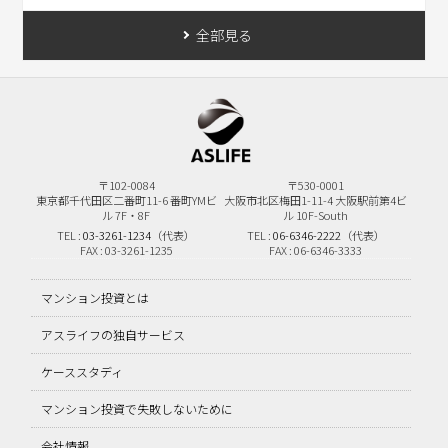
全部見る
〒102-0084
〒530-0001
東京都千代田区二番町11-6
番町YMビ
大阪市北区梅田1-11-4
大阪駅前第4ビ
ル 7F・8F
ル 10F-South
TEL :
03-3261-1234
（代表）
TEL :
06-6346-2222
（代表）
FAX : 03-3261-1235
FAX : 06-6346-3333
マンション投資とは
アスライフの独自サービス
ケーススタディ
マンション投資で失敗しないために
会社情報