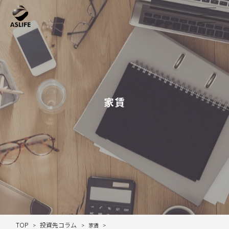
家賃
TOP
投資先コラム
家賃