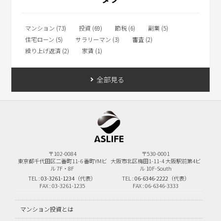
マンション (73)
投資 (69)
節税 (6)
副業 (5)
住宅ローン (5)
サラリーマン (3)
審査 (2)
繰り上げ返済 (2)
家賃 (1)
全部見る
〒102-0084
〒530-0001
東京都千代田区二番町11-6
番町YMビ
大阪市北区梅田1-11-4
大阪駅前第4ビ
ル 7F・8F
ル 10F-South
TEL :
03-3261-1234
（代表）
TEL :
06-6346-2222
（代表）
FAX : 03-3261-1235
FAX : 06-6346-3333
マンション投資とは