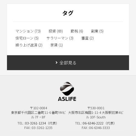
タグ
マンション (73)
投資 (69)
節税 (6)
副業 (5)
住宅ローン (5)
サラリーマン (3)
審査 (2)
繰り上げ返済 (2)
家賃 (1)
全部見る
〒102-0084
〒530-0001
東京都千代田区二番町11-6
番町YMビ
大阪市北区梅田1-11-4
大阪駅前第4ビ
ル 7F・8F
ル 10F-South
TEL :
03-3261-1234
（代表）
TEL :
06-6346-2222
（代表）
FAX : 03-3261-1235
FAX : 06-6346-3333