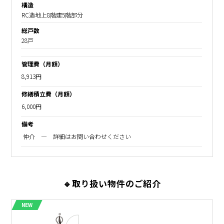
構造
RC造地上8階建5階部分
総戸数
28戸
管理費（月額）
8,913円
修繕積立費（月額）
6,000円
備考
仲介 ― 詳細はお問い合わせください
🔹取り扱い物件のご紹介
NEW