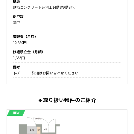
構造
鉄筋コンクリート造地上14階建9階部分
総戸数
36戸
管理費（月額）
10,550円
修繕積立金（月額）
9,835円
備考
仲介 ― 詳細はお問い合わせください
🔹取り扱い物件のご紹介
NEW