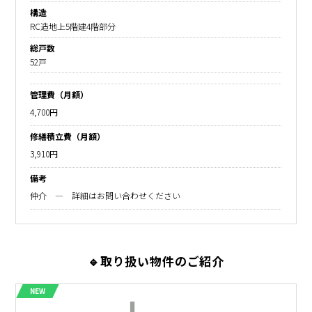
構造
RC造地上5階建4階部分
総戸数
52戸
管理費（月額）
4,700円
修繕積立費（月額）
3,910円
備考
仲介 ― 詳細はお問い合わせください
🔹取り扱い物件のご紹介
NEW