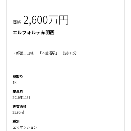
2,600万円
価格
エルフォルテ赤羽西
・都営三田線 「本蓮沼駅」 徒歩10分
間取り
1K
築年月
2016年11月
専有面積
25.95㎡
種別
区分マンション