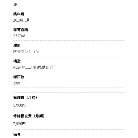
1K
築年月
2010年5月
専有面積
23.70㎡
種別
区分マンション
構造
RC造地上14階建5階部分
総戸数
28戸
管理費（月額）
6,900円
修繕積立費（月額）
7,920円
備考