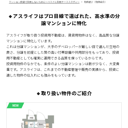
マンション投資で失敗しないために～リスクと失敗ケーススタディ～
物件選び（物件紹介）
🔹アスライフはプロ目線で選ばれた、高水準の分
譲マンションに特化
アスライフが取り扱う投資用不動産は、賃貸用物件はなく、高品質な分譲
マンションに特化しています。
これは分譲マンションが、大手のデベロッパーが厳しい目で選んだ立地の
良さ、分譲を前提とした質の高い付帯設備や共用部分をもっており、投資
用不動産としても確実に運用できる品質を保っているからです。
投資用物件のなかでも、条件のよい分譲マンションは数が少なく、大変貴
重です。アスライフは、これまでの不動産管理や販売の実績から、投資に
適した物件の仕入れにも強みをもっています。
🔹取り扱い物件のご紹介
NEW