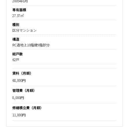
2005年8月
専有面積
27.37㎡
種別
区分マンション
構造
RC造地上10階建9階部分
総戸数
62戸
賃料（月額）
68,000円
管理費（月額）
8,000円
修繕積立費（月額）
11,000円