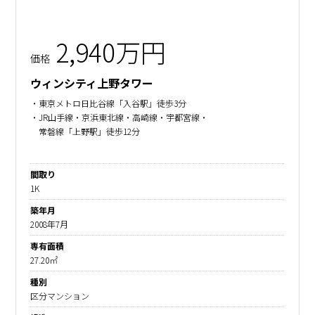
2,940万円
価格
ウィンシティ上野タワー
・東京メトロ日比谷線「入谷駅」徒歩3分
・JR山手線・京浜東北線・高崎線・宇都宮線・
常磐線「上野駅」徒歩12分
間取り
1K
築年月
2008年7月
専有面積
27.20㎡
種別
区分マンション