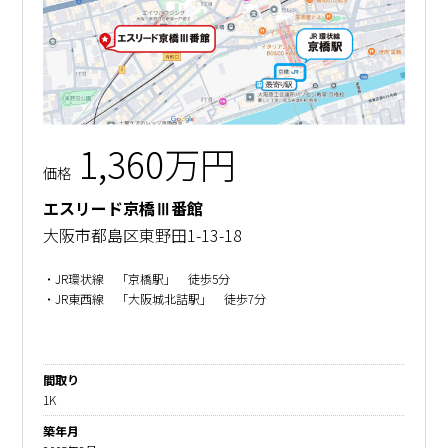
1,360万円
価格
エスリード京橋
Ⅲ
番館
大阪市都島区東野田1-13-18
・JR環状線 「京橋駅」 徒歩5分
・JR東西線 「大阪城北詰駅」 徒歩7分
間取り
1K
築年月