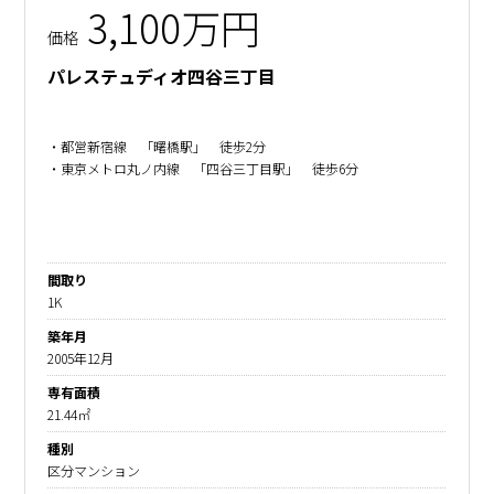
3,100万円
価格
パレステュディオ四谷三丁目
・都営新宿線 「曙橋駅」 徒歩2分
・東京メトロ丸ノ内線 「四谷三丁目駅」 徒歩6分
間取り
1K
築年月
2005年12月
専有面積
21.44㎡
種別
区分マンション