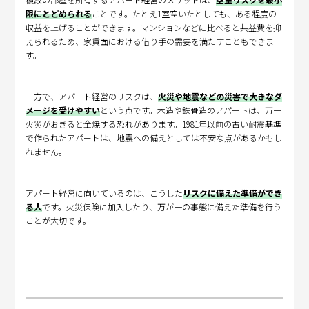
限にとどめられる
ことです。たとえ1室空いたとしても、ある程度の
収益を上げることができます。マンションなどに比べると共益費を抑
えられるため、家賃面における借り手の需要を満たすこともできま
す。
一方で、アパート経営のリスクは、
火災や地震などの災害で大きなダ
メージを受けやすい
という点です。木造や鉄骨造のアパートは、万一
火災がおきると全焼する恐れがあります。1981年以前の古い耐震基準
で作られたアパートは、地震への備えとしては不安な点があるかもし
れません。
アパート経営に向いているのは、こうした
リスクに備えた準備ができ
る人
です。火災保険に加入したり、万が一の事態に備えた準備を行う
ことが大切です。