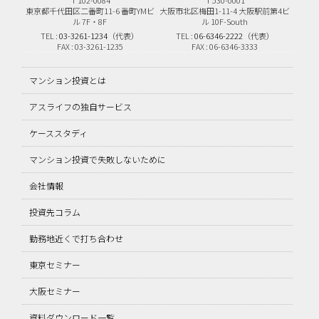
〒102-0084
〒530-0001
東京都千代田区二番町11-6
番町YMビ
大阪市北区梅田1-11-4
大阪駅前第4ビ
ル 7F・8F
ル 10F-South
TEL :
03-3261-1234
（代表）
TEL :
06-6346-2222
（代表）
FAX : 03-3261-1235
FAX : 06-6346-3333
マンション投資とは
アスライフの独自サービス
ケーススタディ
マンション投資で失敗しないために
会社情報
投資先コラム
勤務地近くで打ち合わせ
東京セミナー
大阪セミナー
資料ダウンロード一覧