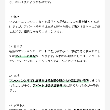
き、違いは次のようなものです。
1）価格
ワンルームマンションなどを経営する場合は1つの部屋を購入するだ
けですが、アパート経営では土地と建物を併せて購入するケースがほ
とんどで、価格はかなり大きくなります。
2）利回り
新築のマンションとアパートとを比較すると、想定できる利回りとし
ては
アパートに軍配
が上がります。全体の平均値としては、アパート
で5～7％、ワンルームマンションで4～5％とされています。
3）立地
マンションと呼ばれる建物は都心部や駅から非常に近い場所
に建てら
れることが多く、
アパートは徒歩15分圏 内
に建てられるのが一般的
です。
4）家賃収入
個数の違いが、家賃収入の差になります。当然、
複数戸を経営するア