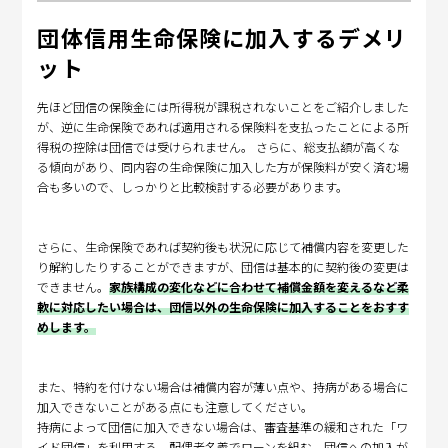
団体信用生命保険に加入するデメリ
ット
先ほど団信の保険金には所得税が課税されないことをご紹介しました
が、逆に生命保険であれば適用される保険料を支払ったことによる所
得税の控除は団信では受けられません。 さらに、総支払額が高くな
る傾向があり、同内容の生命保険に加入した方が保険料が安く済む場
合も多いので、しっかりと比較検討する必要があります。
さらに、生命保険であれば契約後も状況に応じて補償内容を変更した
り解約したりすることができますが、団信は基本的に契約後の変更は
できません。
家族構成の変化などに合わせて補償金額を変えるなど柔
軟に対応したい場合は、団信以外の生命保険に加入することをおすす
めします。
また、特約を付けない場合は補償内容が薄い点や、持病がある場合に
加入できないことがある点にも注意してください。
持病によって団信に加入できない場合は、審査基準の緩和された「ワ
イド団信」を利用する、配偶者名義でローンを組む、団信への加入が