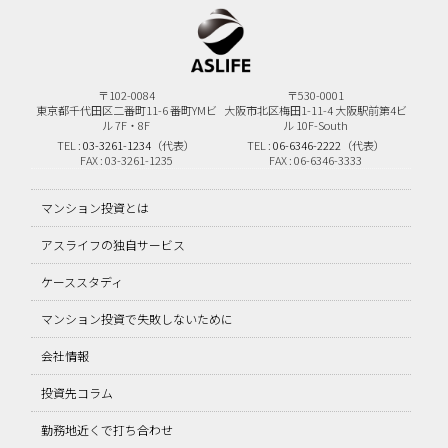
〒102-0084
〒530-0001
東京都千代田区二番町11-6
番町YMビ
大阪市北区梅田1-11-4
大阪駅前第4ビ
ル 7F・8F
ル 10F-South
TEL :
03-3261-1234
（代表）
TEL :
06-6346-2222
（代表）
FAX : 03-3261-1235
FAX : 06-6346-3333
マンション投資とは
アスライフの独自サービス
ケーススタディ
マンション投資で失敗しないために
会社情報
投資先コラム
勤務地近くで打ち合わせ