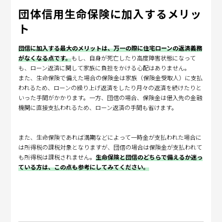
団体信用生命保険に加入するメリッ
ト
団信に加入する最大のメリットは、万一の際に住宅ローンの返済義務
がなくなる点です。
もし、自身が死亡したり高度障害状態になって
も、ローン返済に関して家族に負担をかける心配はありません。
また、生命保険で備えた場合の保険金は家族（保険金受取人）に支払
われるため、ローンの繰り上げ返済をしたり月々の返済を続けたりと
いった手間がかかります。一方、団信の場合、保険金は借入先の金融
機関に直接支払われるため、ローン返済の手間も省けます。
また、生命保険であれば満期などによって一時金が支払われた場合に
は所得税の課税対象となりますが、団信の場合は保険金が支払われて
も所得税は課税されません。
生命保険と団信のどちらで備えるか迷っ
ている方は、この点も参考にしてみてください。