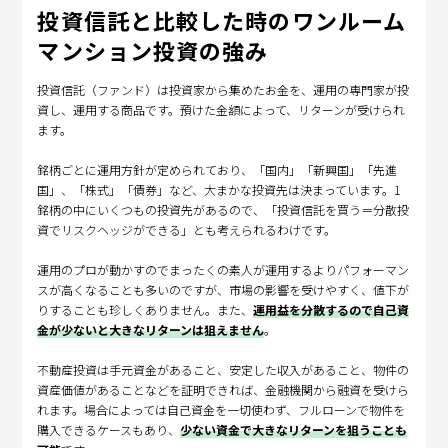
投資信託と比較した時のワンルーム
マンション投資の強み
投資信託（ファンド）は投資家から集めたお金を、運用の専門家が投
資し、運用する商品です。預けた金額によって、リターンが受けられ
ます。
銘柄ごとに運用方針が定められており、「国内」「新興国」「先進
国」、「株式」「債券」など、大まかな投資先は決まっています。1
銘柄の中にいくつもの投資先があるので、「投資信託を買う＝分散投
資でリスクヘッジができる」とも考えられるわけです。
運用のプロが動かすのでまったくの素人が運用するよりパフォーマン
スが高くなることも多いのですが、市場の影響を受けやすく、値下が
りすることも珍しくありません。また、
運用益を分散するので自己資
金が少ないと大きなリターンは狙えません
。
不動産投資は手元資金があること、安定した収入があること、物件の
資産価値があることなどを証明できれば、金融機関から融資を受けら
れます。場合によっては自己資金を一切使わず、フルローンで物件を
購入できるケースもあり、
少ない資金で大きなリターンを狙うことも