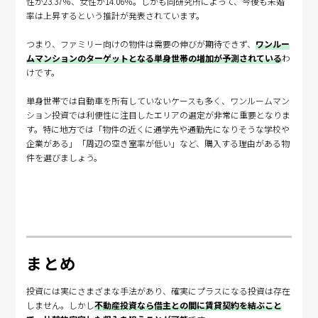
性が23.37％、女性が14.06％。しかも同研究所によって、今後も未婚
率は上昇するという推計が発表されています。
つまり、ファミリー向けの物件は需要の伸びが期待できず、
ワンルー
ムマンションのターゲットとなる単身世帯の増加が予測されている
わ
けです。
単身世帯では自動車を所有していないケースも多く、ワンルームマン
ション投資では利便性に注目したエリアの選定が非常に重要となりま
す。特に地方では「物件の近くに通学先や通勤先になりそうな学校や
企業がある」「周辺の空き室率が低い」など、購入する理由がある物
件を選びましょう。
まとめ
投資には実にさまざまな手法があり、確実にプラスになる投資は存在
しません。しかし
不動産投資なら借主との間に賃貸契約を結ぶこと