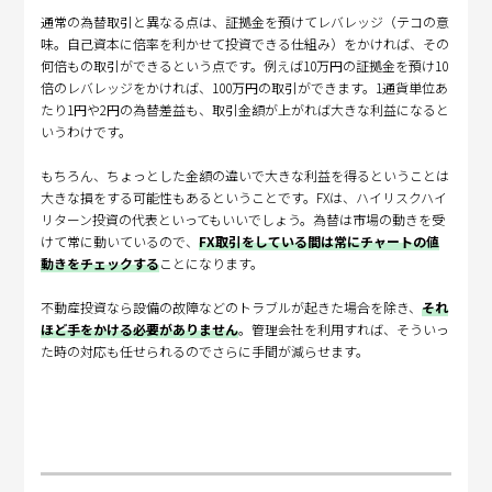
通常の為替取引と異なる点は、証拠金を預けてレバレッジ（テコの意
味。自己資本に倍率を利かせて投資できる仕組み）をかければ、その
何倍もの取引ができるという点です。例えば10万円の証拠金を預け10
倍のレバレッジをかければ、100万円の取引ができます。1通貨単位あ
たり1円や2円の為替差益も、取引金額が上がれば大きな利益になると
いうわけです。
もちろん、ちょっとした金額の違いで大きな利益を得るということは
大きな損をする可能性もあるということです。FXは、ハイリスクハイ
リターン投資の代表といってもいいでしょう。為替は市場の動きを受
けて常に動いているので、
FX取引をしている間は常にチャートの値
動きをチェックする
ことになります。
不動産投資なら設備の故障などのトラブルが起きた場合を除き、
それ
ほど手をかける必要がありません
。管理会社を利用すれば、そういっ
た時の対応も任せられるのでさらに手間が減らせます。