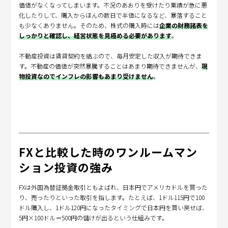
価値がなくなってしまいます。不況のあおりを受けたり業績が急に悪
化したりして、購入からほんの数日で半値になるなど、暴落すること
も少なくありません。そのため、株式の購入時には
企業の財務諸表を
しっかりと確認し、経営状態を見極める必要があります
。
不動産投資は賃貸契約を結ぶので、毎月安定した収入が期待できま
す。不動産の価値が突然暴騰することはあまり期待できませんが、
現
物投資なのでインフレの影響もあまり受けません
。
FXと比較した時のワンルームマン
ション投資の強み
FXは外国為替証拠金取引ともよばれ、日本円でアメリカドルを買った
り、売ったりといった取引を指します。たとえば、1ドル115円で100
ドル購入し、1ドル120円になったタイミングで日本円を買い戻せば、
5円×100ドル＝500円の儲けが出るという仕組みです。