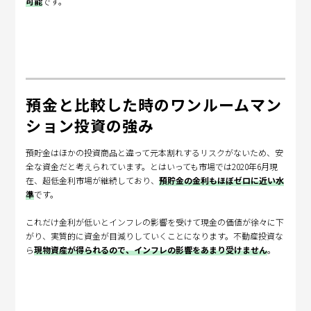
可能
です。
預金と比較した時のワンルームマン
ション投資の強み
預貯金はほかの投資商品と違って元本割れするリスクがないため、安
全な資金だと考えられています。とはいっても市場では2020年6月現
在、超低金利市場が継続しており、
預貯金の金利もほぼゼロに近い水
準
です。
これだけ金利が低いとインフレの影響を受けて現金の価値が徐々に下
がり、実質的に資金が目減りしていくことになります。不動産投資な
ら
現物資産が得られるので、インフレの影響をあまり受けません
。