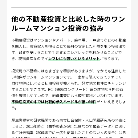
他の不動産投資と比較した時のワン
ルームマンション投資の強み
不動産投資はマンションやアパート、駐車場、一戸建てなどの不動産
を購入し、賃貸収入を得ることで毎月の安定した利益を狙う投資法で
す。融資を受けることで手元資金にレバレッジを利かせることがで
き、現物資産なのでイ
ンフレにも強いというメリット
があります。
投資用の不動産にはさまざまな種類がありますが、なかでも注目した
い物件がワンルームマンションです。一室から購入できてファミリー
向け物件に比べると初期投資が抑えられ、好立地の物件にチャレンジ
することもできます。RC（鉄筋コンクリート）造の建物なら担保価
値も確保しやすいので、融資審査にも比較的有利といわれています。
不動産投資の中では比較的参入ハードルが低い物件
だといえるでしょ
う。
厚生労働省の研究機関である国立社会保障・人口問題研究所の発表に
よると、2015年時点（国勢調査が5年に1度なので最新データ）におけ
る生涯未婚率（50歳までに一度も結婚したことのない人の割合）は男