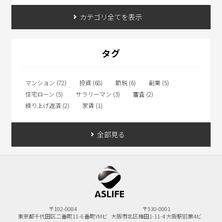
カテゴリ全てを表示
タグ
マンション (72)
投資 (68)
節税 (6)
副業 (5)
住宅ローン (5)
サラリーマン (3)
審査 (2)
繰り上げ返済 (2)
家賃 (1)
全部見る
〒102-0084
〒530-0001
東京都千代田区二番町11-6
番町YMビ
大阪市北区梅田1-11-4
大阪駅前第4ビ