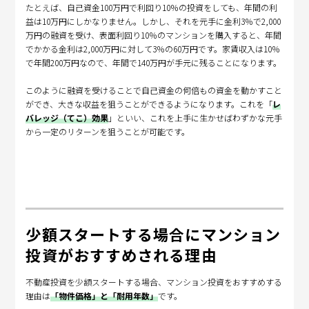
たとえば、自己資金100万円で利回り10％の投資をしても、年間の利
益は10万円にしかなりません。しかし、それを元手に金利3％で2,000
万円の融資を受け、表面利回り10％のマンションを購入すると、年間
でかかる金利は2,000万円に対して3％の60万円です。家賃収入は10％
で年間200万円なので、年間で140万円が手元に残ることになります。
このように融資を受けることで自己資金の何倍もの資金を動かすこと
ができ、大きな収益を狙うことができるようになります。これを「
レ
バレッジ（てこ）効果
」といい、これを上手に生かせばわずかな元手
から一定のリターンを狙うことが可能です。
少額スタートする場合にマンション
投資がおすすめされる理由
不動産投資を少額スタートする場合、マンション投資をおすすめする
理由は
「物件価格」と「耐用年数」
です。