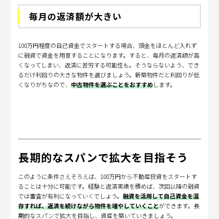
毎月の返済額が大きい
100万円程度の自己資金でスタートする場合、頭金をほとんど入れず
に融資で資金を用意することになります。すると、毎月の返済額が高
くなってしまい、返済に苦労する可能性も。そうならないよう、でき
るだけ利回りの大きな物件を選びましょう。新築物件だと利回りが低
くなりがちなので、
中古物件を選ぶことをおすすめ
します。
長期的なスパンで拡大を目指そう
このように条件さえそろえば、100万円から不動産投資をスタートす
ることは十分に可能です。経験と返済実績を積めば、次回以降の融資
では審査が有利になっていくでしょう。
融資を活用して自己資金を温
存すれば、返済を続けながら物件を増やしていくこと
ができます。長
期的なスパンで拡大を目指し、資産を築いていきましょう。