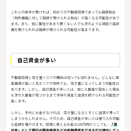
これらの条件が良ければ、初めての不動産投資であっても融資割合
（物件価格に対して融資が受けられる割合）が高くなる可能性があり
ます。また、仮に属性があまり良くない人でも次のような項目で高評
価を受けられれば融資が受けられる可能性が高まります。
自己資金が多い
不動産投資と空き室リスクの関係は切っても切れません。どんなに資
産価値が高い人気エリアの物件でも、空き室になってしまう可能性は
あります。しかし、自己資金が多い人は、仮に入居者が退去した場合
も次の入居者が見つかるまで手持ち資金で返済を続けられる可能性が
高くます。
しかし、手元にお金がなければ、空き室になるとすぐに返済が滞って
しまうかもしれません。そのため、自己資金が多い人は借り入れ可能
な金額を増やせます。投資に使えるお金は100万円だとしても、
「見
せ金」として銀行の預金残高などの金融資産をできるだけ増やして
お