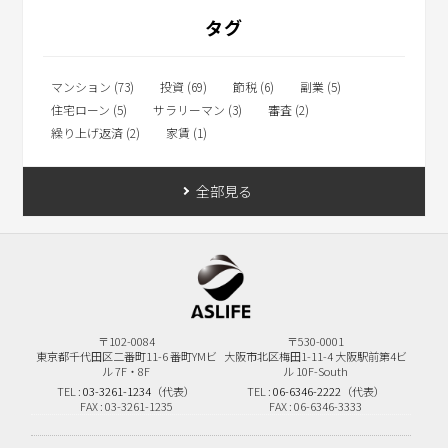
タグ
マンション (73)
投資 (69)
節税 (6)
副業 (5)
住宅ローン (5)
サラリーマン (3)
審査 (2)
繰り上げ返済 (2)
家賃 (1)
全部見る
〒102-0084
〒530-0001
東京都千代田区二番町11-6
番町YMビ
大阪市北区梅田1-11-4
大阪駅前第4ビ
ル 7F・8F
ル 10F-South
TEL :
03-3261-1234
（代表）
TEL :
06-6346-2222
（代表）
FAX : 03-3261-1235
FAX : 06-6346-3333