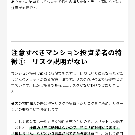
あります。結婚をちらつかせて物件の購入を促すデート商法などにも
注意が必要です。
注意すべきマンション投資業者の特
徴① リスク説明がない
マンション投資は節税にも役立ちますし、保険代わりにもなるなどた
くさんのメリットがある投資手法です。リスク管理の面でも優秀とさ
れています。しかし投資である以上リスクがないわけではありませ
ん。
通常の物件購入の際は空室リスクや家賃下落リスクを見極め、リター
ンとの兼ね合いで決定します。
しかし悪徳業者は一刻も早く物件を売りたいので、メリットしか説明
しません。
投資の世界に絶対はないので、特に「絶対儲かります」
「損しません」などという言葉が出てきたら要注意
です。決して信用