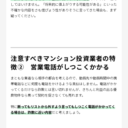
してはいけません。「将来的に値上がりする可能性がある」といった
不確かな内容をさも信ぴょう性がありそうに言ってきた場合も、まず
疑ってください。
注意すべきマンション投資業者の特
徴② 営業電話がしつこくかかる
まともな業者なら相手の都合を考えるので、勤務先や勤務時間中の携
帯電話などに何度も電話をかけるような真似はしません。電話がかか
ってくるだけなら詐欺とは言い切れませんが、きちんと利益の出る優
良物件なら焦って契約を促さなくても売れます。
特に
断ってもリストから外すよう言ってもしつこく電話がかかってく
る場合は、詐欺に近い内容
だと考えましょう。