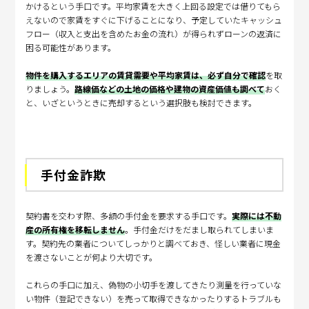
かけるという手口です。平均家賃を大きく上回る設定では借りてもら
えないので家賃をすぐに下げることになり、予定していたキャッシュ
フロー（収入と支出を含めたお金の流れ）が得られずローンの返済に
困る可能性があります。
物件を購入するエリアの賃貸需要や平均家賃は、必ず自分で確認
を取
りましょう。
路線価などの土地の価格や建物の資産価値も調べて
おく
と、いざというときに売却するという選択肢も検討できます。
手付金詐欺
契約書を交わす際、多額の手付金を要求する手口です。
実際には不動
産の所有権を移転しません
。手付金だけをだまし取られてしまいま
す。契約先の業者についてしっかりと調べておき、怪しい業者に現金
を渡さないことが何より大切です。
これらの手口に加え、偽物の小切手を渡してきたり測量を行っていな
い物件（登記できない）を売って取得できなかったりするトラブルも