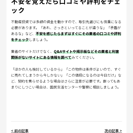
不安を覚えたら口コミや評判をチェ
ック
不動産投資では多額の資金を動かすので、取引先選びにも慎重になる
必要があります。「あれ、さっきといってることが違うな」「矛盾が
あるな」など、
不安を感じたらまずはすぐにその業者の口コミや評判
をチェック
しましょう。
業者のサイトだけでなく、
Q&Aサイトや掲示板などその業者と利害
関係がないサイトにある情報を調べて
みてください。
「ほかの人も検討しているから」「この物件は条件がよいので、すぐ
に売れてしまうから今しかない」「この値段になるのは今日だけ」な
ど、契約を焦らせるような場合はさらに注意が必要です。断ってもあ
まりにしつこい場合は、国民生活センターや警察に相談しましょう。
< 前の記事
次の記事 >