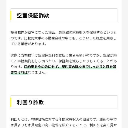
空室保証詐欺
投資物件が空室になった場合、最低額の家賃収入を保証するというも
のです。比較的大手の不動産会社の中にも、こういった制度を用意し
ている業者があります。
実際に当初数年は空室保証料を支払う業者も多いのですが、空室が続
くと継続契約を打ち切ったり、保証額を減らしたりしてくることがあ
ります。
口約束をうのみにせず、契約書の隅々までしっかりと目を通
さなければ
なりません。
利回り詐欺
利回りとは、物件価格に対する年間家賃収入の割合です。周辺の平均
家賃よりも家賃設定の高い物件を紹介することで、利回りを高く見せ