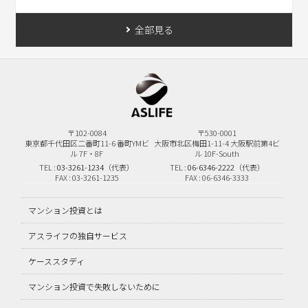
全部見る
〒102-0084
〒530-0001
東京都千代田区二番町11-6
番町YMビ
大阪市北区梅田1-11-4
大阪駅前第4ビ
ル 7F・8F
ル 10F-South
TEL :
03-3261-1234
（代表）
TEL :
06-6346-2222
（代表）
FAX : 03-3261-1235
FAX : 06-6346-3333
マンション投資とは
アスライフの独自サービス
ケーススタディ
マンション投資で失敗しないために