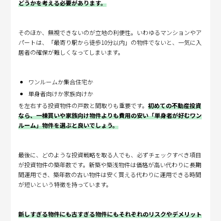
どうかを考える必要があります。
そのほか、無視できないのが立地の利便性。いわゆるマンションやア
パートは、「最寄り駅から徒歩10分以内」の物件でないと、一気に入
居者の確保が難しくなってしまいます。
ワンルームか集合住宅か
単身者向けか家族向けか
を左右する投資物件の戸数と間取りも重要です。
初めての不動産投資
なら、一棟買いや家族向け物件よりも費用の安い「単身者が好むワン
ルーム」物件を選ぶと良いでしょう。
最後に、どのような投資戦略を取る人でも、必ずチェックすべき項目
が投資物件の築年数です。新築や築浅物件は価格が高い代わりに長期
間運用でき、築年数の古い物件は安く買える代わりに運用できる時間
が短いという特徴を持っています。
新しすぎる物件にも古すぎる物件にもそれぞれのリスクやデメリット