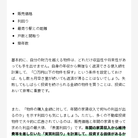
販売価格
利回り
最寄り駅との距離
戸数と間取り
築年数
基本的に、自分の財力を越える物件は、どれだけ収益性や将来性があ
っても手を出せません。自身の年収から無理なく返済できる借入額を
計算して、「○万円以下の物件を探す」という条件を設定しておけ
ば、もし数ヵ月空き室が続いても返済が滞ることはないでしょう。失
敗してもしばらく投資を続けられる金額の物件を買うことは、投資に
おいて非常に重要です。
また、「物件の購入金額に対して、年間の家賃収入で何％の利益が出
るのか」を示す利回りも気にしましょう。ただし、多くの不動産投資
物件で大々的に広告されているのは、販売価格と年間の家賃を使って
求めた利益の最大値、「表面利回り」です。
年間の家賃収入から維持
費等を差し引いた「実質利回り」を計算して、投資する価値があるか