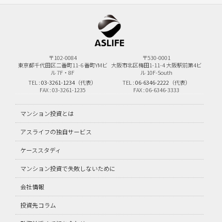
〒102-0084
〒530-0001
東京都千代田区二番町11-6
番町YMビ
大阪市北区梅田1-11-4
大阪駅前第4ビ
ル 7F・8F
ル 10F-South
TEL :
03-3261-1234
（代表）
TEL :
06-6346-2222
（代表）
FAX : 03-3261-1235
FAX : 06-6346-3333
マンション投資とは
アスライフの独自サービス
ケーススタディ
マンション投資で失敗しないために
会社情報
投資先コラム